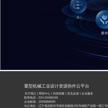
重型机械工业设计资源协作云平台
|
|
|
|
关于我们
帮助中心
内容招募
意见反馈
企业服务
联系电话：024-25496266
企业邮箱：2055868895
办公地址：辽宁省沈阳市浑南区创新路155号锦联产业园一期三号楼