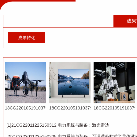
成果
成果转化
18CG22010519103792
18CG22010519103791
18CG2201051910379
通用机械装备类：基
通用机械装备类：多
通用机械装备类：大
[1]21CG22011225150312 电力系统与装备：激光雷达
于机器视觉的零部件
品种复杂批量换挡器
型复杂结构件精密对
外观缺陷检测设备
柔性化装配生产线
接技术转化
[2]21CG22011225150305 电力系统与装备：可调谐外腔式半导体激