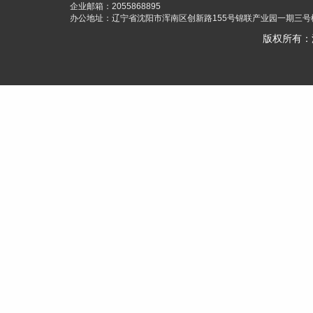
企业邮箱：2055868895
办公地址：辽宁省沈阳市浑南区创新路155号锦联产业园一期三号楼
版权所有：