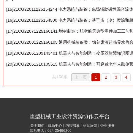
[15]21CG22011225154244 电力系统与装备：磁场辅助磁性
[16]21CG22011225154500 电力系统与装备：基于热（冷）喷
[17]21CG22071225160141 增材制造：航空航天典型零件加工工艺
[18]21CG22081225160105 通用机械装备类：蚀刻废液超临界
[19]20CG22061209143401 机器人与智能制造：变压器故障知
[20]20CG22061210105615 机器人与智能制造：可穿戴老年人跌
共150条
.
上一页
1
2
3
4
重型机械工业设计资源协作云平台
|
|
|
|
关于我们
帮助中心
内容招募
意见反馈
企业服务
联系电话：024-25496266