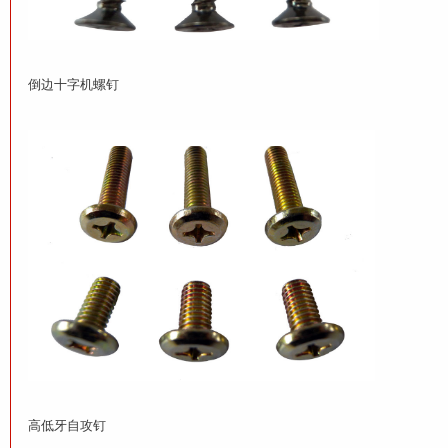
倒边十字机螺钉
高低牙自攻钉