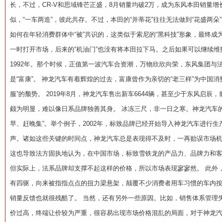
长，不过，CR-V和思域锋芒正盛，8月销量均破2万，成为东风本田销量增
似，“一车两造”，彼此共存。不过，本田的“并蒂花”往往无法做到“花盛两
如何在年轻消费群体中“被”共识的，这类似于索尼的“黑科技”形象，最终成
一时打开市场，后来的“机油门”也没有将本田拉下马。之后如果可以继续维
1992年。那个时候，正值第一波汽车合资潮，万物欣欣向荣，东风集团与
是“富康”。 神龙汽车有着辉煌的过去，富康曾作为亲切的“老三样”为中国
服”的颓势。 2019年8月，神龙汽车售出新车6644辆，甚至少于东风启
颇为明显，难以像日系品牌独善其身。 冰冻三尺，非一日之寒。神龙汽车的
早、赶晚集”。举个例子，2002年，标致品牌已经开始导入神龙汽车进行生产
声。诸如这些关键的时间点，神龙汽车总是表现得不及时，一再贻误市场机
这也导致法方固执地认为，在中国市场，标致雪铁龙的产品力、品牌力和客
但实际上，法系品牌却支撑不起这样的价格，所以市场表现寥寥然。 此外
有四驱，向来被指指点点的扭力梁悬架，颠覆不少消费者用车习惯的车内按
销量反馈也就很残酷了。 当然，还有另外一些原因。比如，销售体系管理
价过高，终端让价较为严重，很容易出现市场价格混乱的局面，对于神龙