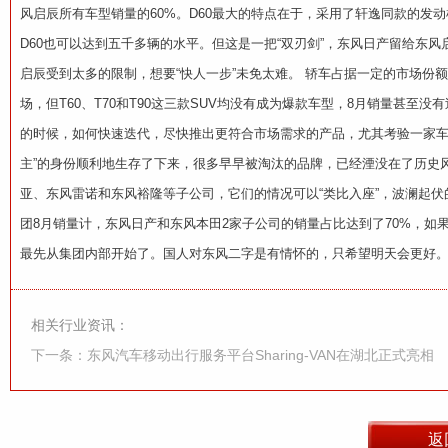
风启辰所有车型销量的60%。D60最大的特点在于，采用了轩逸同款的发
D60也可以达到五千多辆的水平。但这是一把“双刃剑”，东风日产留给东
启辰受到太多的限制，想要“快人一步”未免太难。 轿车占据一定的市场份
场，但T60、T70和T90这三款SUV均没有成为爆款车型，8月销量甚至
的时候，如何快速迭代，尽快推出更符合市场需求的产品，尤其考验一家车
主”的身份顺利地生存了下来，很多早早被淘汰的品牌，已经湮没在了历史
亚、东风雷诺和东风裕隆等子公司，它们的情况可以“类比入座”，波澜起伏
团8月销量计，东风日产和东风本田2家子公司的销量占比达到了70%，如果
最先从集团内部开始了。国人对东风二字是有情怀的，只希望明天会更好。
相关行业资讯：
下一条：东风汽车移动出行服务平台Sharing-VAN在湖北正式亮相