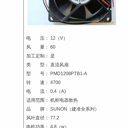
电 压： 12（V）
风 量： 60
加工定制： 是
类 型： 直流风扇
型 号： PMD1208PTB1-A
转 速： 4700
电 流： 0.4（A)
适用范围： 机柜电器散热
品 牌： SUNON（建准全系列）
风叶直径： 77.2
电机功率： 4.8（w）