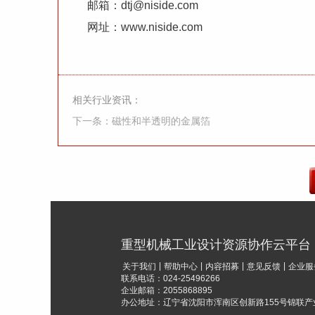
邮箱：
dtj@niside.com
网址：
www.niside.com
相关行业资讯：
下一条：磁性和半透明的金属箔
重型机械工业设计资源协作云平台
|
|
|
|
关于我们
帮助中心
内容招募
意见反馈
企业服
联系电话：024-25496266
企业邮箱：2055868895
办公地址：辽宁省沈阳市浑南区创新路155号锦联产