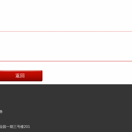
务
业园一期三号楼201