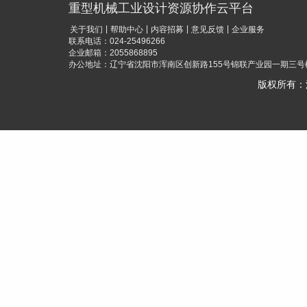
重型机械工业设计资源协作云平台
|
|
|
|
关于我们
帮助中心
内容招募
意见反馈
企业服务
联系电话：024-25496266
企业邮箱：2055868895
办公地址：辽宁省沈阳市浑南区创新路155号锦联产业园一期三号楼
版权所有：