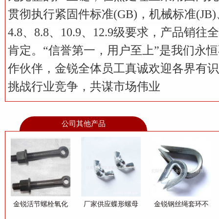
贯彻执行紧固件标准(GB)，机械标准(JB
4.8、8.8、10.9、12.9级要求，产
肯定。“信誉第一，用户至上”是我们永
作伙伴，金锐全体员工真诚欢迎各界有识
挑战行业竞争，共谋市场伟业
公司其他产品
金锐活节螺栓氧化
厂家供应蝶形螺母
金锐钢丝绳套环不
发黑多种规格可选
蝶母羊角螺母手拧
锈钢材质多种型号