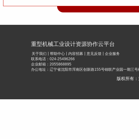
标准件厂家直销批
冷打蝴蝶螺母批发
索具配件厂家直销
发供应
重型机械工业设计资源协作云平台
|
|
|
|
关于我们
帮助中心
内容招募
意见反馈
企业服务
联系电话：024-25496266
企业邮箱：2055868895
办公地址：辽宁省沈阳市浑南区创新路155号锦联产业园一期三号楼
版权所有：