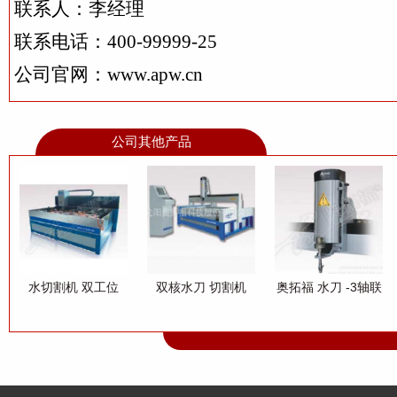
联系人：李经理
联系电话：400-99999-25
公司官网：www.apw.cn
公司其他产品
水切割机 双工位
双核水刀 切割机
奥拓福 水刀 -3轴联
(600×900mm×2;1
APW41037Z-
动 水切割 系统 水
m×1.2m×2)
A12+B-3020BA数
刀切割 系统
控 超高压 水切割机