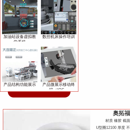
加油站设备虚拟教
数控机床操作培训
学系统
产品结构功能展示
产品微展示移动终
端（IOS、
Andriod）
奥拓
材质 橡胶 截面形状
U型圈12100 厚度