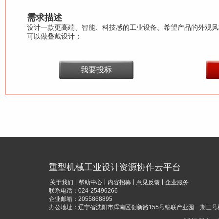
需求描述
设计一款更高端、智能、科技感的工业设备。希望产品的外观风
可以做叠戴设计；
重型机械工业设计资源协作云平台
|
|
|
|
关于我们
帮助中心
内容招募
意见反馈
企业服务
联系电话：024-25496266
企业邮箱：2055868895
办公地址：辽宁省沈阳市浑南区创新路155号锦联产业园一期三号楼