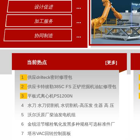
...
设计促进
...
加工服务
...
协同制造
当前热点
[更多]
1 供应drilteck密封修理包
2 供应卡特彼勒385C FS 正铲挖掘机油缸修理包
3 平板式离心机PS1200N
4 水刀 水刀切割机 水切割机-高压发 生器 高 压
泵APW-A12x2
5 沃尔沃原厂柴油发电机组
6 金锐活节螺栓氧化发黑多种规格可选标准件厂
家直销批发供应
7 塔吊VAC回转控制面板