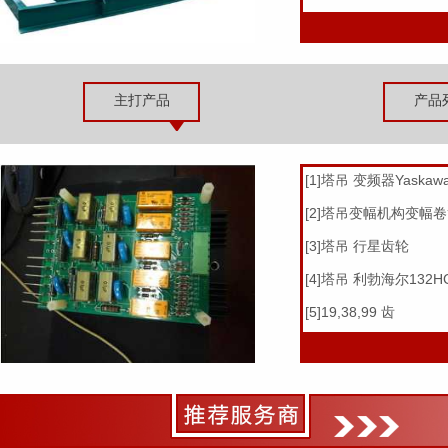
主打产品
产品
[1]塔吊 变频器Yaskawa/
[2]塔吊变幅机构变幅
[3]塔吊 行星齿轮
[4]塔吊 利勃海尔132H
120HC标节
[5]19,38,99 齿