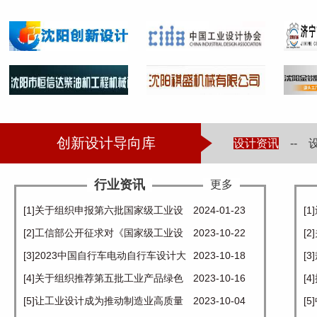
创新设计导向库
设计资讯
--
行业资讯
更多
[1]关于组织申报第六批国家级工业设
2024-01-23
[
计中心认定和第一批复核工作的通知
[2]工信部公开征求对《国家级工业设
2023-10-22
业
[
计中心认定管理办法》（征求意见
[3]2023中国自行车电动自行车设计大
2023-10-18
设
[
稿）的意见
赛暨两轮车时尚品牌周在宜兴成功举
[4]关于组织推荐第五批工业产品绿色
2023-10-16
展
[
办
设计示范企业的通知
[5]让工业设计成为推动制造业高质量
2023-10-04
通
[